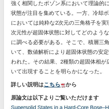
強く相関したボゾン系において理論的
状態が注目を集めている。一方、冷却
においては純粋な2次元の三角格子を実
次元性が超固体状態に対してどのよう
に調べる必要がある。そこで、積層三
いて、数値解析により超固体状態の安
われた。その結果、2種類の超固体相が
いて出現することを明らかになった。
詳しい説明は
こちら
から
原論文は以下よりご覧いただけます
Supersolid States in a Hard-Core Bose–