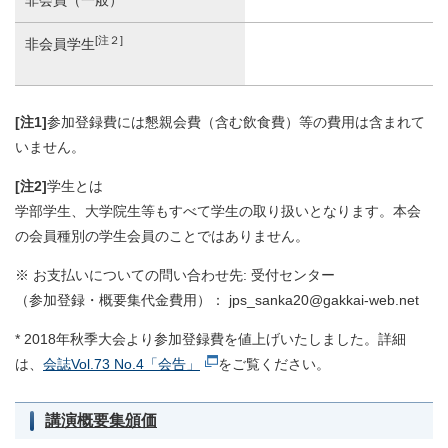
非会員（一般）
[注２]
非会員学生
[注1]
参加登録費には懇親会費（含む飲食費）等の費用は含まれて
いません。
[注2]
学生とは
学部学生、大学院生等もすべて学生の取り扱いとなります。本会
の会員種別の学生会員のことではありません。
※ お支払いについての問い合わせ先: 受付センター
（参加登録・概要集代金費用）： jps_sanka20@gakkai-web.net
* 2018年秋季大会より参加登録費を値上げいたしました。詳細
は、
会誌Vol.73 No.4「会告」
をご覧ください。
講演概要集頒価