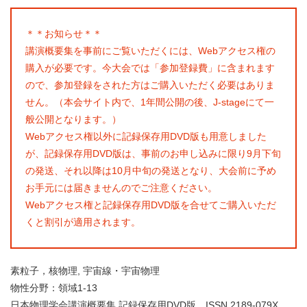
＊＊お知らせ＊＊
講演概要集を事前にご覧いただくには、Webアクセス権の
購入が必要です。今大会では「参加登録費」に含まれます
ので、参加登録をされた方はご購入いただく必要はありま
せん。（本会サイト内で、1年間公開の後、J-stageにて一
般公開となります。）
Webアクセス権以外に記録保存用DVD版も用意しました
が、記録保存用DVD版は、事前のお申し込みに限り9月下旬
の発送、それ以降は10月中旬の発送となり、大会前に予め
お手元には届きませんのでご注意ください。
Webアクセス権と記録保存用DVD版を合せてご購入いただ
くと割引が適用されます。
素粒子，核物理, 宇宙線・宇宙物理
物性分野：領域1-13
日本物理学会講演概要集 記録保存用DVD版 ISSN 2189-079X