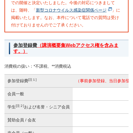
での開催と決定いたしました。今後の対応につきまして
は、随時、「
新型コロナウイルス感染症関係ページ
」に
掲載いたします。なお、本件について電話での質問は受け
付けておりませんのでご了承ください。
参加登録費
（講演概要集Webアクセス権を含みま
す。）
消費税の扱い：*不課税、**消費税込
[注１]
参加登録費
（事前参加登録、当日参加登
会員一般
[注２]
学生
および名誉・シニア会員
賛助会員 / 会友