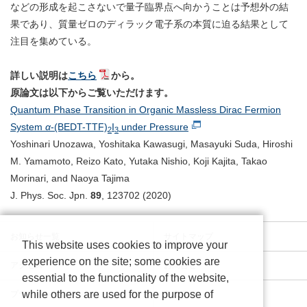
などの形成を起こさないで量子臨界点へ向かうことは予想外の結
果であり、質量ゼロのディラック電子系の本質に迫る結果として
注目を集めている。
詳しい説明は
こちら
から。
原論文は以下からご覧いただけます。
Quantum Phase Transition in Organic Massless Dirac Fermion
System
α
-(BEDT-TTF)
I
under Pressure
2
3
Yoshinari Unozawa, Yoshitaka Kawasugi, Masayuki Suda, Hiroshi
M. Yamamoto, Reizo Kato, Yutaka Nishio, Koji Kajita, Takao
Morinari, and Naoya Tajima
J. Phys. Soc. Jpn.
89
, 123702 (2020)
お知らせ一覧
サイトマップ
This website uses cookies to improve your
experience on the site; some cookies are
アクセス
お問合せ
essential to the functionality of the website,
while others are used for the purpose of
プライバシーポリシー
免責事項