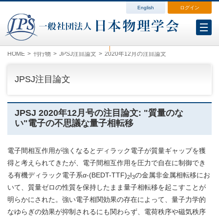
English
ログイン
会員各種変更
会費案内
ログイン（マイページ）
HOME
刊行物
JPSJ注目論文
2020年12月の注目論文
JPSJ注目論文
JPSJ 2020年12月号の注目論文: "質量のな
い"電子の不思議な量子相転移
電子間相互作用が強くなるとディラック電子が質量ギャップを獲
得と考えられてきたが、電子間相互作用を圧力で自在に制御でき
る有機ディラック電子系
α
-(BEDT-TTF)
I
の金属非金属相転移にお
2
3
いて、質量ゼロの性質を保持したまま量子相転移を起こすことが
明らかにされた。強い電子相関効果の存在によって、量子力学的
なゆらぎの効果が抑制されるにも関わらず、電荷秩序や磁気秩序