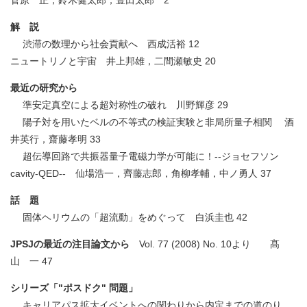
菅原 正，鈴木健太郎，豊田太郎 2
解 説
渋滞の数理から社会貢献へ 西成活裕 12
ニュートリノと宇宙 井上邦雄，二間瀬敏史 20
最近の研究から
準安定真空による超対称性の破れ 川野輝彦 29
陽子対を用いたベルの不等式の検証実験と非局所量子相関 酒
井英行，齋藤孝明 33
超伝導回路で共振器量子電磁力学が可能に！--ジョセフソン
cavity-QED-- 仙場浩一，齊藤志郎，角柳孝輔，中ノ勇人 37
話 題
固体ヘリウムの「超流動」をめぐって 白浜圭也 42
JPSJの最近の注目論文から
Vol. 77 (2008) No. 10より 髙
山 一 47
シリーズ「"ポスドク" 問題」
キャリアパス拡大イベントへの関わりから内定までの道のり