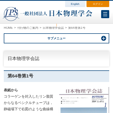
English
ログイン
会員各種変更
会費案内
ログイン（マイページ）
HOME
刊行物のご案内
日本物理学会誌
第64巻第1号
サブメニュー
日本物理学会誌
第64巻第1号
表紙から
コラーゲンを封入したリン脂質
からなるベシクルチューブは，
静磁場下で右図のような曲線構