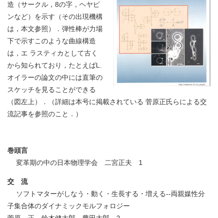
造（サークル，8の字，ヘヤピ
ンなど）を示す（その出現機構
は，本文参照）．弾性棒が力場
下で示すこのような曲線構造
は，エ ラスティカとして古く
から知られており，たとえばL.
オイラーの論文の中には直筆の
スケッチを見ることができる
（図左上）．（詳細は本号に掲載されている 菅原正氏らによる交
流記事を参照のこと．）
巻頭言
変革期の中の日本物理学会 二宮正夫 1
交 流
ソフトマターがしなう・動く・生長する・増える--両親媒性分
子集合体のダイナミックモルフォロジー