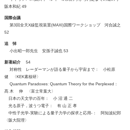
阪本和紀 49
国際会議
第3回全天X線監視装置(MAXI)国際ワークショップ 河合誠之
52
追 悼
小出昭一郎先生 安孫子誠也 53
新著紹介
54
対称性 レーダーマンが語る量子から宇宙まで： 小松原
健 〈KEK素核研〉
Quantum Paradoxes: Quantum Theory for the Perplexed：
髙 木 伸 〈富士常葉大〉
日本の天文学の百年： 小 沼 通 二
光る原子，波うつ電子： 有 山 正 孝
中性子光学-実験による量子力学の探求と応用-： 阿知波紀郎
〈阪大院理〉