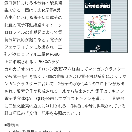
蛋白質における水分解・酸素発
生である．図は，光化学系II反
応中心における電子伝達成分の
配置と電子移動経路を示す．ク
ロロフィルの光励起によって電
荷分離反応が起こると，電子が
フェオフィチンに放出され，正
孔がクロロフィル二量体P680
上に形成される．P680のラジ
カルカチオンは，チロシン残基YZを経由してマンガンクラスター
から電子を引き抜く．4回の光吸収および電子移動反応により，マ
ンガンクラスターにおいて，2分子の水から4つのプロトンが放出
され，酸素分子が形成される．水から放出された電子は，キノン
電子受容体QA ，QBを経由してプラストキノンを還元し，最終的
に二酸化酸素の還元に利用される．(詳細は本号に掲載されている
野口巧氏の「交流」記事を参照のこと．)
■巻頭言