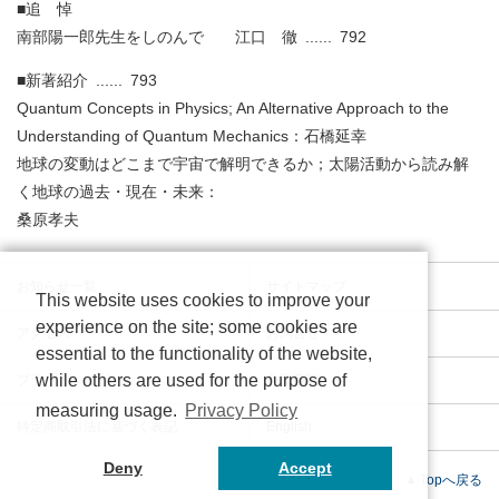
■追 悼
南部陽一郎先生をしのんで 江口 徹 ...... 792
■新著紹介 ...... 793
Quantum Concepts in Physics; An Alternative Approach to the
Understanding of Quantum Mechanics：石橋延幸
地球の変動はどこまで宇宙で解明できるか；太陽活動から読み解
く地球の過去・現在・未来：
桑原孝夫
お知らせ一覧
サイトマップ
This website uses cookies to improve your
experience on the site; some cookies are
アクセス
お問合せ
essential to the functionality of the website,
while others are used for the purpose of
プライバシーポリシー
免責事項
measuring usage.
Privacy Policy
特定商取引法に基づく表記
English
Deny
Accept
Topへ戻る