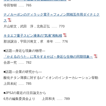
寺田智樹 ...... 765
ナノカーボンのディラック電子＝フォノン間相互作用ダイナミク
ス
片山郁文，武田 淳，北島正弘 ...... 770
キタエフ量子スピン液体の"気液"相転移
那須譲治，宇田川将文，求 幸年 ...... 776
■話題―身近な現象の物理―
「かえるのうた」に耳をすませば～身近な生物の同期現象～
合原一究 ...... 782
■話題―企業の研究から―
＋
酸化チタン薄膜に対するLi
イオンのインターカレーション挙動
上田未紀 ...... 785
■JPSJの最近の注目論文から
6月の編集委員会より 上田和夫 ...... 789