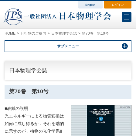
English
ログイン
会員各種変更
会費案内
ログイン（マイページ）
HOME
刊行物のご案内
日本物理学会誌
第70巻 第10号
サブメニュー
日本物理学会誌
第70巻 第10号
■表紙の説明
光エネルギーによる物質変換は
如何に成し得るか．それを端的
に示すのが，植物の光化学系II