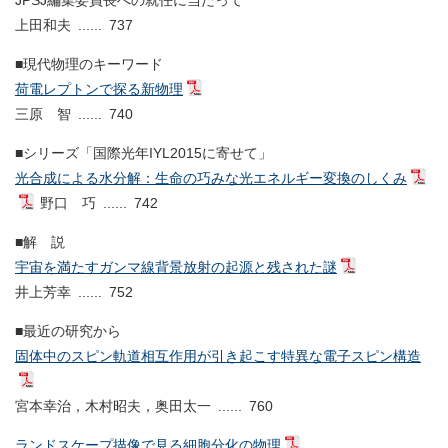
JPSJ編集委員長への就任に当たって
上田和夫 ...... 737
■現代物理のキーワード
荷電レプトンで探る新物理
三原 智 ...... 740
■シリーズ「国際光年IYL2015に寄せて」
光合成による水分解：生命の巧みな光エネルギー変換のしくみ
野口 巧 ...... 742
■解 説
宇宙を満たすガンマ線背景放射の起源と残された謎
井上芳幸 ...... 752
■最近の研究から
固体中のスピン軌道相互作用が引き起こす特異な電子スピン構造
宮本幸治，木村昭夫，奥田太一 ...... 760
ランドスケープ描像で見る細胞分化の物理