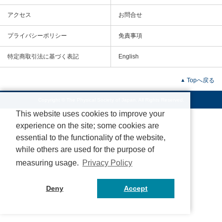
アクセス
お問合せ
プライバシーポリシー
免責事項
特定商取引法に基づく表記
English
Topへ戻る
Copyright © The Physical Society of Japan. All Rights Reserved.
This website uses cookies to improve your
experience on the site; some cookies are
essential to the functionality of the website,
while others are used for the purpose of
measuring usage.
Privacy Policy
Deny
Accept