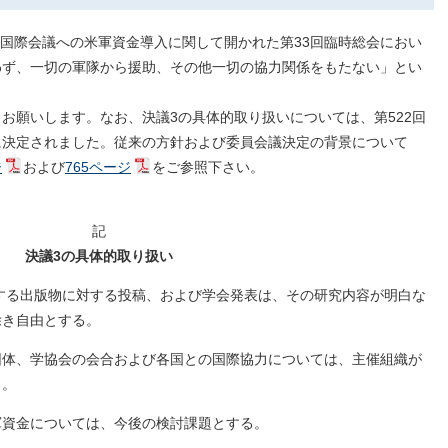
導体国際会議への米軍資金導入に関して開かれた第33回臨時総会におい
わず、一切の軍隊から援助、その他一切の協力関係をもたない」とい
お願いします。なお、決議3の具体的取り扱いについては、第522回
ように決定されました。従来の方針および委員会議決定の背景について
ジ
および
765ページ
をご参照下さい。
記
決議3の具体的取り扱い
行する出版物に対する投稿、および学会発表は、その研究内容が明白な
除き自由とする。
団体、学協会の会合および各国との国際協力については、主催組織が
る。
軍資金については、今後の検討課題とする。