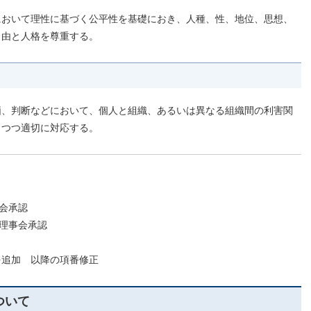
において理性に基づく公平性を基礎におき、人種、性、地位、思想、
自由と人格を尊重する。
価、判断などにおいて、個人と組織、あるいは異なる組織間の利害関
しつつ適切に対応する。
事会承認
回理事会承認
を追加 以降の項番修正
ついて