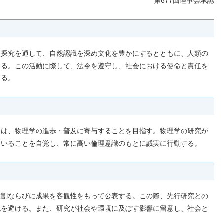
第677回理事会承認
理探究を通して、自然認識を深め文化を豊かにするとともに、人類の
する。この活動に際して、法令を遵守し、社会における使命と責任を
める。
）は、物理学の進歩・普及に寄与することを目指す。物理学の研究が
ていることを自覚し、常に高い倫理意識のもとに誠実に行動する。
役割ならびに成果を客観性をもって公表する。この際、先行研究との
現を避ける。また、研究が社会や環境に及ぼす影響に留意し、社会と
。