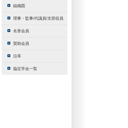
組織図
理事・監事/代議員/支部役員
名誉会員
賛助会員
沿革
協定学会一覧