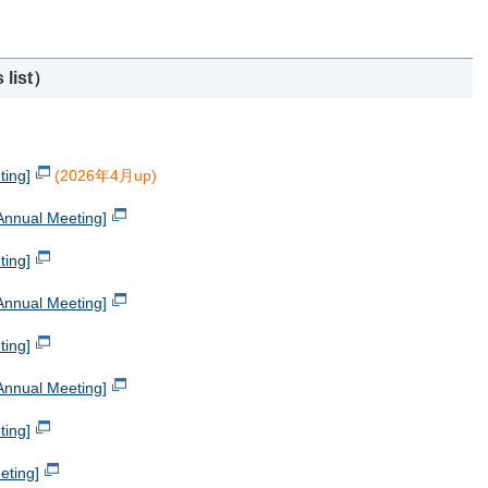
list）
ing]
(2026年4月up)
ual Meeting]
ing]
ual Meeting]
ing]
ual Meeting]
ing]
ting]