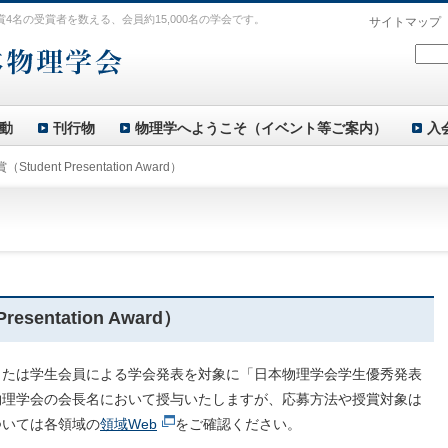
賞4名の受賞者を数える、会員約15,000名の学会です。
サイトマップ
動
刊行物
物理学へようこそ（イベント等ご案内）
入
udent Presentation Award）
sentation Award）
または学生会員による学会発表を対象に「日本物理学会学生優秀発表
物理学会の会長名において授与いたしますが、応募方法や授賞対象は
ついては各領域の
領域Web
をご確認ください。