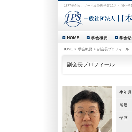
1877年創立、ノーベル物理学賞12名・ 同化学
HOME
学会概要
学会活
HOME
学会概要
副会長プロフィール
副会長プロフィール
生年月
所属
学歴