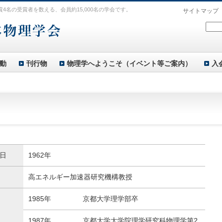
賞4名の受賞者を数える、会員約15,000名の学会です。
サイトマップ
動
刊行物
物理学へようこそ（イベント等ご案内）
入
日
1962年
高エネルギー加速器研究機構教授
1985年
京都大学理学部卒
1987年
京都大学大学院理学研究科物理学第2